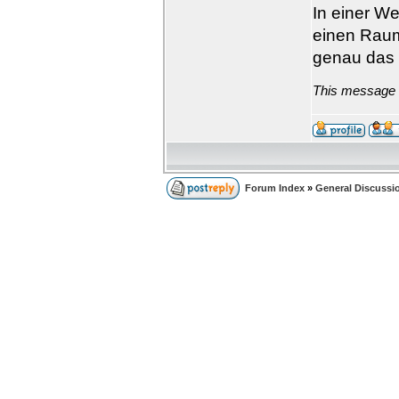
In einer We
einen Raum 
genau das 
This message w
Forum Index
»
General Discussi