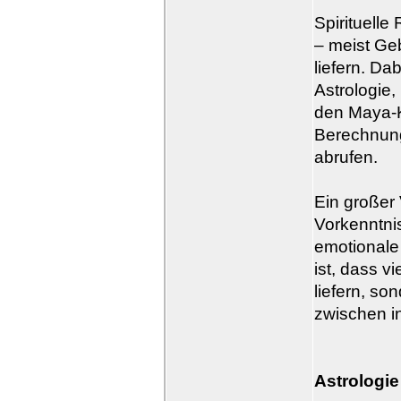
Spirituelle
– meist Ge
liefern. Da
Astrologie,
den Maya-K
Berechnung
abrufen.
Ein großer 
Vorkenntnis
emotionale
ist, dass v
liefern, s
zwischen i
Astrologie