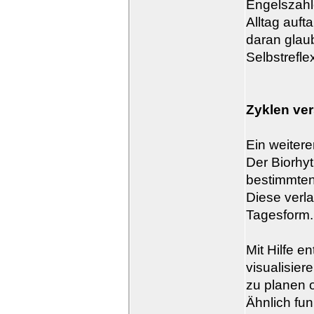
Engelszahl
Alltag auft
daran glau
Selbstrefle
Zyklen ver
Ein weitere
Der Biorhy
bestimmten
Diese verla
Tagesform.
Mit Hilfe 
visualisie
zu planen 
Ähnlich fu