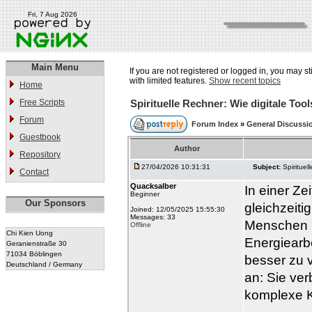
Fri, 7 Aug 2026
Main Menu
If you are not registered or logged in, you may st
with limited features.
Show recent topics
Home
Free Scripts
Spirituelle Rechner: Wie digitale Too
Forum
Forum Index
»
General Discussi
Guestbook
Author
Repository
27/04/2026 10:31:31
Subject:
Spirituel
Contact
Quacksalber
In einer Zei
Beginner
Our Sponsors
gleichzeiti
Joined: 12/05/2025 15:55:30
Messages: 33
Menschen b
Offline
Chi Kien Uong
Energiearb
Geranienstraße 30
71034 Böblingen
besser zu 
Deutschland / Germany
an: Sie ve
komplexe K