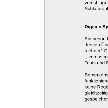
vorschlagen
Schlafprob
Digitale Sp
Ein besonde
dessen Über
rechner/
. 
– von astr
Tests und 
Bemerkenswe
funktionier
keine Regis
gleichzeiti
gespeicher