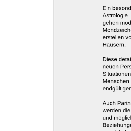
Ein besonde
Astrologie
gehen mode
Mondzeiche
erstellen 
Häusern.
Diese detai
neuen Pers
Situatione
Menschen h
endgültigen
Auch Partne
werden die
und möglich
Beziehunge