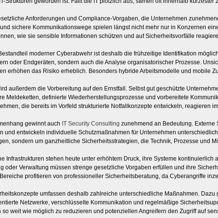
T-Strukturen geworden ist. Fällt die IT plötzlich aus, stehen oft innerhalb kürzester 
etzliche Anforderungen und Compliance-Vorgaben, die Unternehmen zunehmend stä
n und sichere Kommunikationswege spielen längst nicht mehr nur in Konzernen ei
nen, wie sie sensible Informationen schützen und auf Sicherheitsvorfälle reagier
Bestandteil moderner Cyberabwehr ist deshalb die frühzeitige Identifikation mögli
ern oder Endgeräten, sondern auch die Analyse organisatorischer Prozesse. Unsi
ten erhöhen das Risiko erheblich. Besonders hybride Arbeitsmodelle und mobile Zu
ird außerdem die Vorbereitung auf den Ernstfall. Selbst gut geschützte Unternehm
are Meldeketten, definierte Wiederherstellungsprozesse und vorbereitete Kommunik
hmen, die bereits im Vorfeld strukturierte Notfallkonzepte entwickeln, reagieren im K
menhang gewinnt auch
IT Security Consulting
zunehmend an Bedeutung. Externe Si
en und entwickeln individuelle Schutzmaßnahmen für Unternehmen unterschiedlichs
en, sondern um ganzheitliche Sicherheitsstrategien, die Technik, Prozesse und M
he Infrastrukturen stehen heute unter erhöhtem Druck, ihre Systeme kontinuierlic
g oder Verwaltung müssen strenge gesetzliche Vorgaben erfüllen und ihre Sich
Bereiche profitieren von professioneller Sicherheitsberatung, da Cyberangriffe i
rheitskonzepte umfassen deshalb zahlreiche unterschiedliche Maßnahmen. Dazu ge
entierte Netzwerke, verschlüsselte Kommunikation und regelmäßige Sicherheitsupd
en so weit wie möglich zu reduzieren und potenziellen Angreifern den Zugriff auf se