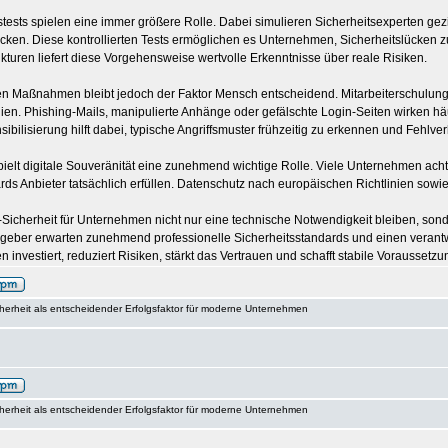
tests spielen eine immer größere Rolle. Dabei simulieren Sicherheitsexperten g
ecken. Diese kontrollierten Tests ermöglichen es Unternehmen, Sicherheitslücken 
kturen liefert diese Vorgehensweise wertvolle Erkenntnisse über reale Risiken.
n Maßnahmen bleibt jedoch der Faktor Mensch entscheidend. Mitarbeiterschulung
gien. Phishing-Mails, manipulierte Anhänge oder gefälschte Login-Seiten wirken hä
bilisierung hilft dabei, typische Angriffsmuster frühzeitig zu erkennen und Fehlve
ielt digitale Souveränität eine zunehmend wichtige Rolle. Viele Unternehmen acht
rds Anbieter tatsächlich erfüllen. Datenschutz nach europäischen Richtlinien sow
IT-Sicherheit für Unternehmen nicht nur eine technische Notwendigkeit bleiben, so
aggeber erwarten zunehmend professionelle Sicherheitsstandards und einen verant
nvestiert, reduziert Risiken, stärkt das Vertrauen und schafft stabile Voraussetzun
cherheit als entscheidender Erfolgsfaktor für moderne Unternehmen
cherheit als entscheidender Erfolgsfaktor für moderne Unternehmen