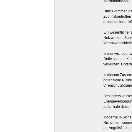
funktionierenden I
Hinzu kommen ges
Zugriffskontrolle
dokumentieren kön
Ein wesentlicher 
Netzwerken, Serv
Verantwortlichkei
Immer wichtiger w
Rolle spielen. Kl
verkürzen. Unterne
In diesem Zusam
potenzielle Risik
Virenschutzlösung
Besonders kritisc
Energieversorgun
außerhalb dieser 
Moderne IT-Siche
Richtlinien, segm
es, Angriffsfläch