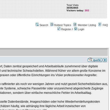
Total Visits
36592865
Visitors today:
302
Search
Hottest Topics
Member Listing
FAQ
Register
/
Login
rt, Daten zentral gespeichert und Arbeitsabläufe zunehmend über digitale
ahl und technische Schwachstellen. Während früher vor allem große Konzerne im
axen oder öffentliche Einrichtungen ins Visier professioneller Angreifer.
h raffinierter als noch vor wenigen Jahren und nutzt gezielt Sicherheitslücken aus,
ltete Systeme, schwache Passwörter oder unzureichend abgesicherte Zugänge
ationen, sondern über einfache menschliche Fehler im Arbeitsalltag.
hlüsselte Datenbestände, Imageschäden oder hohe Wiederherstellungskosten
hätzen häufig, wie abhängig ihre tägliche Arbeit inzwischen von