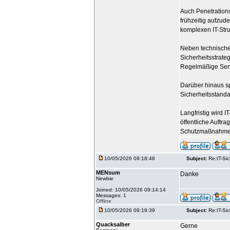
Auch Penetrations
frühzeitig aufzud
komplexen IT-Stru
Neben technische
Sicherheitsstrate
Regelmäßige Sensi
Darüber hinaus sp
Sicherheitsstanda
Langfristig wird 
öffentliche Auftr
Schutzmaßnahmen i
10/05/2026 09:18:48
Subject:
Re:IT-Si
MENsum
Danke
Newbie
Joined: 10/05/2026 09:14:14
Messages: 1
Offline
10/05/2026 09:19:39
Subject:
Re:IT-Si
Quacksalber
Gerne