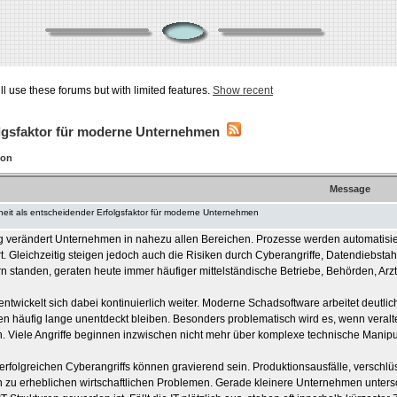
ill use these forums but with limited features.
Show recent
folgsfaktor für moderne Unternehmen
ion
Message
rheit als entscheidender Erfolgsfaktor für moderne Unternehmen
ng verändert Unternehmen in nahezu allen Bereichen. Prozesse werden automatisie
. Gleichzeitig steigen jedoch auch die Risiken durch Cyberangriffe, Datendiebst
 standen, geraten heute immer häufiger mittelständische Betriebe, Behörden, Arztpr
entwickelt sich dabei kontinuierlich weiter. Moderne Schadsoftware arbeitet deutlic
en häufig lange unentdeckt bleiben. Besonders problematisch wird es, wenn vera
. Viele Angriffe beginnen inzwischen nicht mehr über komplexe technische Manipul
erfolgreichen Cyberangriffs können gravierend sein. Produktionsausfälle, versc
en zu erheblichen wirtschaftlichen Problemen. Gerade kleinere Unternehmen untersc