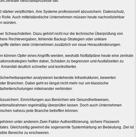
Zeit zentrale Geschäftsprozesse still.
rker verpflichten, ihre Systeme professionell abzusichern. Datenschutz,
ne Rolle. Auch mittelständische Unternehmen müssen heute nachvollziehbar
en würden.
cher Schwachstellen. Dazu gehört nicht nur die technische Überprüfung von
chere Rechtevergaben, fehlende Backup-Strategien oder unklare
griffe stellen viele Unternehmen zusätzlich vor neue Herausforderungen.
en können Opfer eines Angriffs werden, weshalb Notfallpläne heute eine zentrale
ationsstrategien helfen dabei, Schäden zu begrenzen und Ausfallzeiten zu
risenfall deutlich schneller und kontrollierter.
cherheitsexperten analysieren bestehende Infrastrukturen, bewerten
ter Branchen. Dabei geht es längst nicht mehr nur um klassische
itarbeiterschulungen miteinander verbinden.
h abzusichern. Einrichtungen aus Bereichen wie Gesundheitswesen,
erheitsmaßnahmen regelmäßig überprüfen lassen. Doch auch Unternehmen
nzwischen nahezu jede Branche betreffen können.
hören unter anderem Zwei-Faktor-Authentifizierung, sichere Passwort-
ates. Gleichzeitig gewinnt die sogenannte Systemhärtung an Bedeutung. Ziel ist
nsible Bereiche zu erschweren.