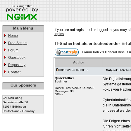
Fri, 7 Aug 2026
Main Menu
If you are not registered or logged in, you may st
topics
Home
Free Scripts
IT-Sicherheit als entscheidender Er
Forum
Forum Index
»
General Discuss
Guestbook
Author
Repository
08/05/2026 09:38:06
Subject:
IT-Siche
Contact
Quacksalber
Die Digitalisieru
Beginner
Systeme gesteuert
Our Sponsors
Joined: 12/05/2025 15:55:30
Fokus von Hackern
Messages: 33
Offline
Chi Kien Uong
Cyberkriminalität 
Geranienstraße 30
die in Unternehm
71034 Böblingen
eingesetzt werden
Deutschland / Germany
Die Folgen eines 
führen nicht selt