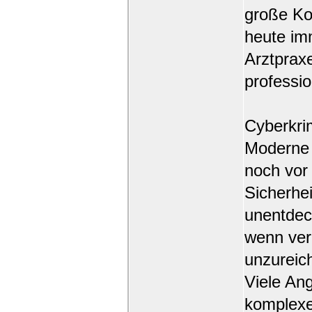
große Ko
heute im
Arztpraxe
professio
Cyberkrim
Moderne S
noch vor
Sicherhe
unentdec
wenn ver
unzureic
Viele Ang
komplexe