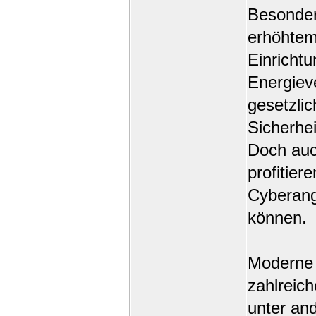
Besonders
erhöhtem
Einricht
Energiev
gesetzlic
Sicherhe
Doch auc
profitier
Cyberang
können.
Moderne 
zahlreic
unter an