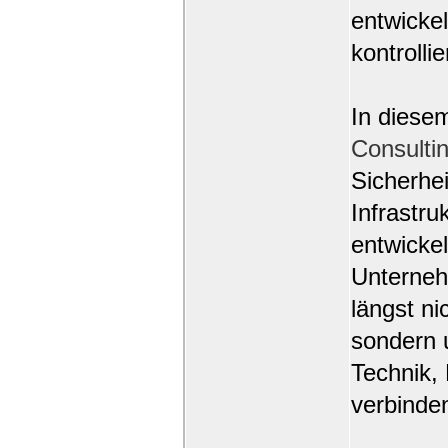
entwickel
kontrollie
In dies
Consulti
Sicherhe
Infrastru
entwicke
Unterneh
längst n
sondern u
Technik,
verbinde