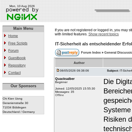
Mon, 10 Aug 2026
Main Menu
If you are not registered or logged in, you may st
with limited features.
Show recent topics
Home
Free Scripts
IT-Sicherheit als entscheidender Er
Forum
Forum Index
»
General Discussi
Guestbook
Author
Repository
08/05/2026 09:38:06
Subject:
IT-Siche
Contact
Quacksalber
Die Digit
Beginner
Our Sponsors
Joined: 12/05/2025 15:55:30
Bereiche
Messages: 35
Offline
gespeich
Chi Kien Uong
Geranienstraße 30
71034 Böblingen
Systeme g
Deutschland / Germany
Risiken 
technisc