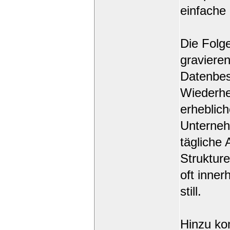
einfache 
Die Folg
gravieren
Datenbes
Wiederher
erheblic
Unterneh
tägliche 
Strukture
oft inner
still.
Hinzu ko