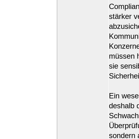
Complia
stärker v
abzusiche
Kommunik
Konzerne
müssen h
sie sensi
Sicherhei
Ein wese
deshalb d
Schwachs
Überprüf
sondern 