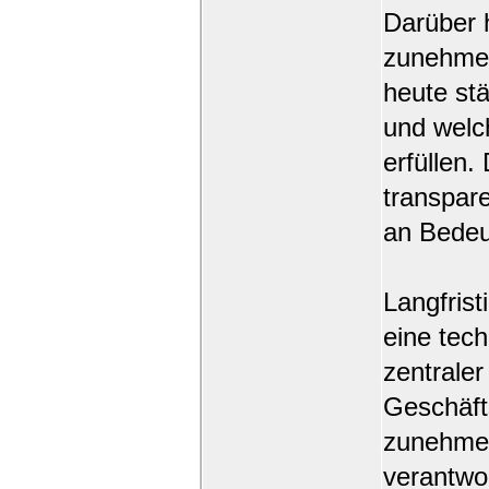
Darüber h
zunehmen
heute stä
und welch
erfüllen.
transpar
an Bedeu
Langfrist
eine tech
zentrale
Geschäft
zunehmen
verantwo