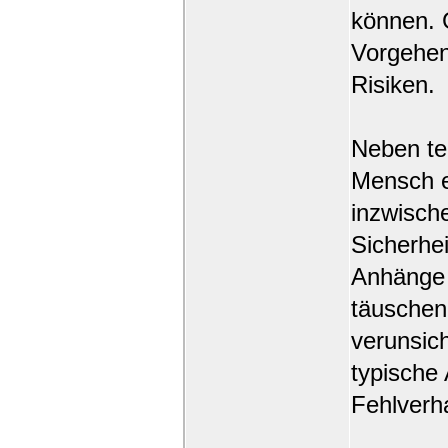
können. G
Vorgehen
Risiken.
Neben te
Mensch e
inzwisch
Sicherhei
Anhänge 
täuschen
verunsich
typische 
Fehlverh