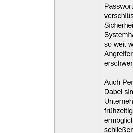
Passwort
verschlü
Sicherhe
Systemhär
so weit w
Angreifer
erschwer
Auch Pen
Dabei sim
Unterneh
frühzeiti
ermöglic
schließe