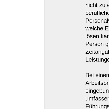
nicht zu
beruflich
Personal
welche E
lösen kan
Person ge
Zeitanga
Leistunge
Bei einem
Arbeitsp
eingebun
umfassend
Führungs