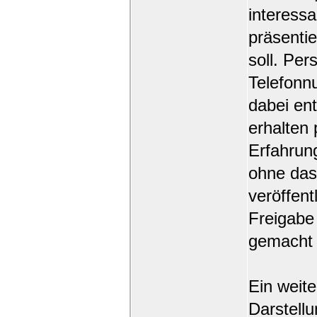
interessa
präsenti
soll. Pe
Telefonn
dabei en
erhalten 
Erfahrun
ohne dass
veröffent
Freigabe
gemacht
Ein weite
Darstellu