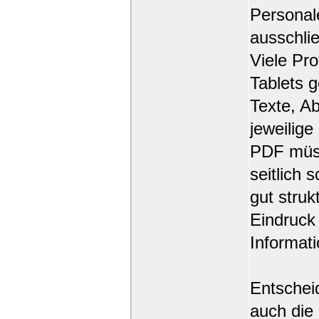
Personal
ausschli
Viele Pr
Tablets g
Texte, A
jeweilig
PDF müss
seitlich 
gut struk
Eindruck
Informati
Entscheid
auch die 