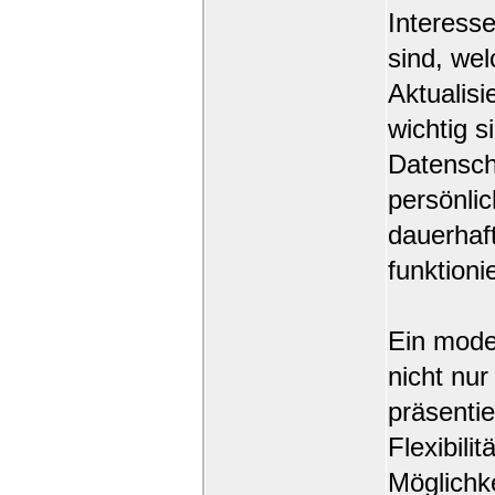
Interesse
sind, we
Aktualis
wichtig s
Datenschu
persönlic
dauerhaft
funktioni
Ein moder
nicht nur
präsentie
Flexibili
Möglichke