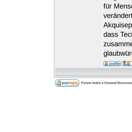
für Mensc
veränder
Akquisep
dass Tech
zusammen
glaubwür
Forum Index
»
General Discussi