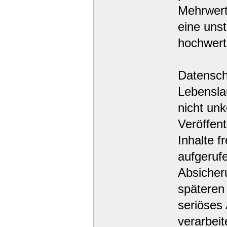
Mehrwert 
eine uns
hochwert
Datenschu
Lebenslau
nicht unk
Veröffen
Inhalte f
aufgeruf
Absicheru
späteren 
seriöses 
verarbei