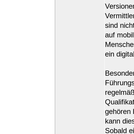
Versionen
Vermittl
sind nich
auf mobi
Menschen
ein digit
Besonder
Führungs
regelmäßi
Qualifik
gehören 
kann die
Sobald e