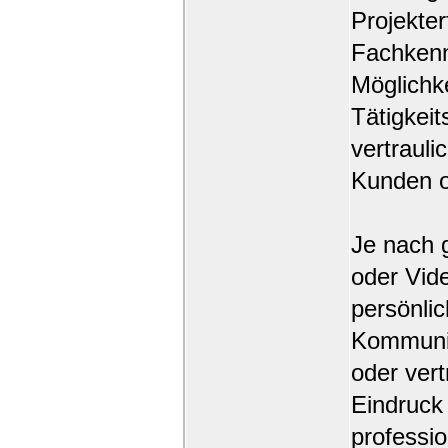
Projekte
Fachkenn
Möglichk
Tätigkeit
vertrauli
Kunden od
Je nach 
oder Vid
persönlic
Kommunik
oder vert
Eindruck 
professio