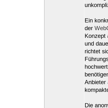
unkompliz
Ein konkr
der
Web
Konzept a
und daue
richtet s
Führungs
hochwert
benötige
Anbieter
kompakte
Die anon