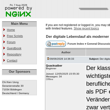
Fri, 7 Aug 2026
Main Menu
If you are not registered or logged in, you may st
with limited features.
Show recent topics
Home
Free Scripts
Der digitale Lebenslauf als moderner 
Forum
Forum Index
»
General Discussi
Guestbook
Author
Repository
09/06/2026 14:36:33
Subject:
Der digit
Contact
Quacksalber
Der klas
Beginner
Our Sponsors
Joined: 12/05/2025 15:55:30
wichtigs
Messages: 34
Offline
beruflich
Chi Kien Uong
Geranienstraße 30
71034 Böblingen
als PDF e
Deutschland / Germany
Veränder
zwar vert