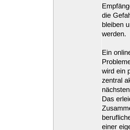
Empfänger
die Gefah
bleiben 
werden.
Ein onlin
Probleme
wird ein 
zentral a
nächsten
Das erle
Zusammen
beruflich
einer eig