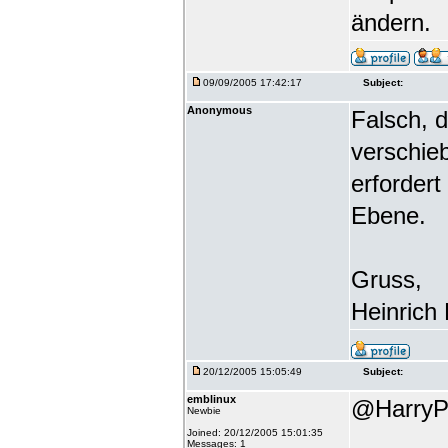
ändern.
09/09/2005 17:42:17
Subject:
Anonymous
Falsch, 
verschie
erfordert
Ebene.
Gruss,
Heinrich
20/12/2005 15:05:49
Subject:
emblinux
@HarryP
Newbie
Joined: 20/12/2005 15:01:35
Messages: 1