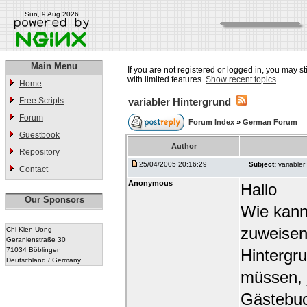
Sun, 9 Aug 2026
Main Menu
If you are not registered or logged in, you may st
with limited features.
Show recent topics
Home
Free Scripts
variabler Hintergrund
Forum
Forum Index
»
German Forum
Guestbook
Author
Repository
25/04/2005 20:16:29
Subject:
variabler
Contact
Anonymous
Hallo
Our Sponsors
Wie kann
zuweisen 
Chi Kien Uong
Geranienstraße 30
71034 Böblingen
Hintergru
Deutschland / Germany
müssen, 
Gästebuc