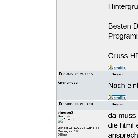
Hintergru
Besten Da
Programm
Gruss H
25/04/2005 20:17:55
Subject:
Anonymous
Noch ein
27/08/2005 23:34:23
Subject:
phpuser3
da muss 
Graduate
die html
Joined: 16/11/2004 12:46:44
Messages: 110
ansprech
Offline