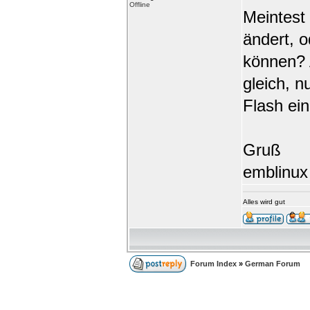
Offline
Meintest
ändert, o
können? 
gleich, n
Flash ei
Gruß
emblinux
Alles wird gut
Forum Index
»
German Forum