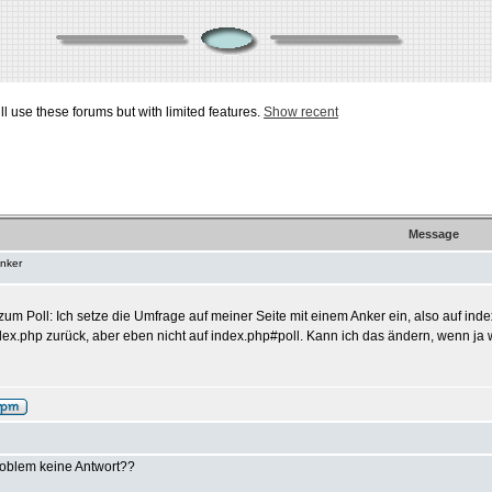
ill use these forums but with limited features.
Show recent
Message
Anker
zum Poll: Ich setze die Umfrage auf meiner Seite mit einem Anker ein, also auf ind
index.php zurück, aber eben nicht auf index.php#poll. Kann ich das ändern, wenn j
roblem keine Antwort??