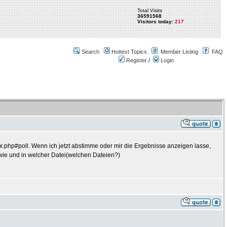
Total Visits
36591568
Visitors today:
217
Search
Hottest Topics
Member Listing
FAQ
Register
/
Login
ex.php#poll. Wenn ich jetzt abstimme oder mir die Ergebnisse anzeigen lasse,
a wie und in welcher Datei(welchen Dateien?)