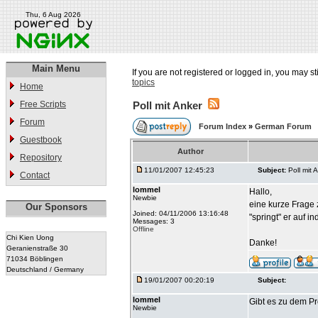
Thu, 6 Aug 2026
Main Menu
If you are not registered or logged in, you may st
topics
Home
Free Scripts
Poll mit Anker
Forum
Forum Index
»
German Forum
Guestbook
Author
Repository
11/01/2007 12:45:23
Subject:
Poll mit 
Contact
lommel
Hallo,
Newbie
eine kurze Frage 
Our Sponsors
Joined: 04/11/2006 13:16:48
"springt" er auf 
Messages: 3
Offline
Chi Kien Uong
Danke!
Geranienstraße 30
71034 Böblingen
Deutschland / Germany
19/01/2007 00:20:19
Subject:
lommel
Gibt es zu dem P
Newbie